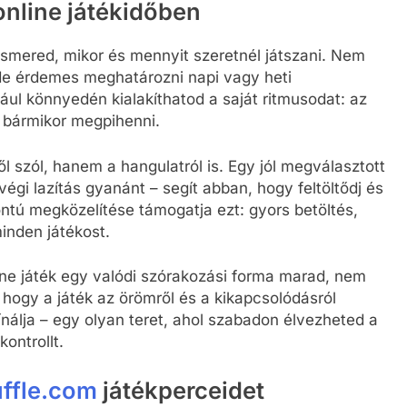
online játékidőben
lismered, mikor és mennyit szeretnél játszani. Nem
, de érdemes meghatározni napi vagy heti
ául könnyedén kialakíthatod a saját ritmusodat: az
és bármikor megpihenni.
l szól, hanem a hangulatról is. Egy jól megválasztott
égi lazítás gyanánt – segít abban, hogy feltöltődj és
tú megközelítése támogatja ezt: gyors betöltés,
minden játékost.
ine játék egy valódi szórakozási forma marad, nem
ogy a játék az örömről és a kikapcsolódásról
nálja – egy olyan teret, ahol szabadon élvezheted a
ontrollt.
ffle.com
játékperceidet