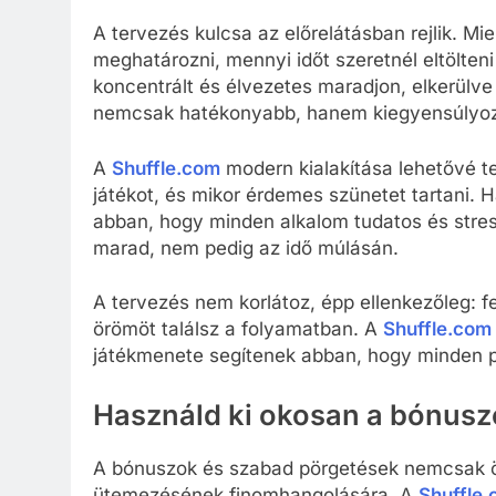
A tervezés kulcsa az előrelátásban rejlik. Mi
meghatározni, mennyi időt szeretnél eltölteni
koncentrált és élvezetes maradjon, elkerülve
nemcsak hatékonyabb, hanem kiegyensúlyozot
A
Shuffle.com
modern kialakítása lehetővé te
játékot, és mikor érdemes szünetet tartani. Ha
abban, hogy minden alkalom tudatos és stre
marad, nem pedig az idő múlásán.
A tervezés nem korlátoz, épp ellenkezőleg: fe
örömöt találsz a folyamatban. A
Shuffle.com
játékmenete segítenek abban, hogy minden pil
Használd ki okosan a bónusz
A bónuszok és szabad pörgetések nemcsak ö
ütemezésének finomhangolására. A
Shuffle