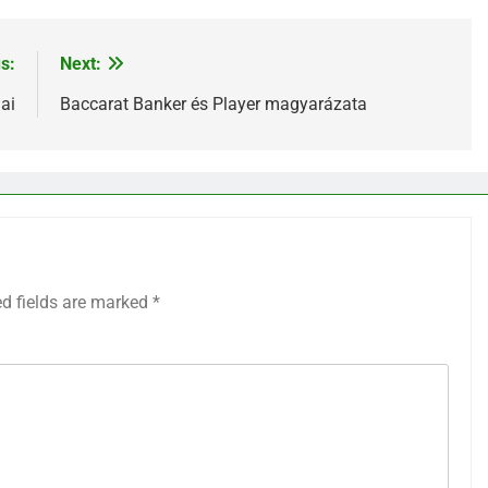
s:
Next:
ai
Baccarat Banker és Player magyarázata
ed fields are marked
*