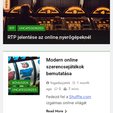
RTP
UNCATEGORIZED
RTP jelentése az online nyerőgépeknél
Modern online
szerencsejátékok
bemutatása
fogadasjatek
1 month
BÓNUSZOK
ago
0
7 mins
UNCATEGORIZED
Fedezd fel a
Shuffle.com
izgalmas online világát
Read More