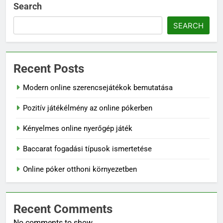
Search
SEARCH
Recent Posts
Modern online szerencsejátékok bemutatása
Pozitív játékélmény az online pókerben
Kényelmes online nyerőgép játék
Baccarat fogadási típusok ismertetése
Online póker otthoni környezetben
Recent Comments
No comments to show.