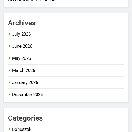
Archives
July 2026
June 2026
May 2026
March 2026
January 2026
December 2025
Categories
Bónuszok