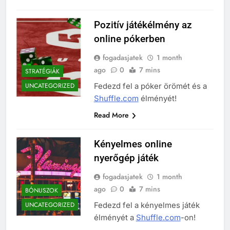
Pozitív játékélmény az
online pókerben
fogadasjatek
1 month
ago
0
7 mins
STRATÉGIÁK
Fedezd fel a póker örömét és a
UNCATEGORIZED
Shuffle.com
élményét!
Read More
Kényelmes online
nyerőgép játék
fogadasjatek
1 month
ago
0
7 mins
BÓNUSZOK
Fedezd fel a kényelmes játék
UNCATEGORIZED
élményét a
Shuffle.com
-on!