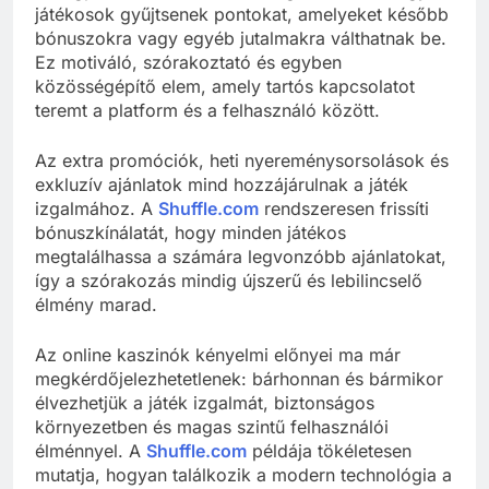
játékosok gyűjtsenek pontokat, amelyeket később
bónuszokra vagy egyéb jutalmakra válthatnak be.
Ez motiváló, szórakoztató és egyben
közösségépítő elem, amely tartós kapcsolatot
teremt a platform és a felhasználó között.
Az extra promóciók, heti nyereménysorsolások és
exkluzív ajánlatok mind hozzájárulnak a játék
izgalmához. A
Shuffle.com
rendszeresen frissíti
bónuszkínálatát, hogy minden játékos
megtalálhassa a számára legvonzóbb ajánlatokat,
így a szórakozás mindig újszerű és lebilincselő
élmény marad.
Az online kaszinók kényelmi előnyei ma már
megkérdőjelezhetetlenek: bárhonnan és bármikor
élvezhetjük a játék izgalmát, biztonságos
környezetben és magas szintű felhasználói
élménnyel. A
Shuffle.com
példája tökéletesen
mutatja, hogyan találkozik a modern technológia a