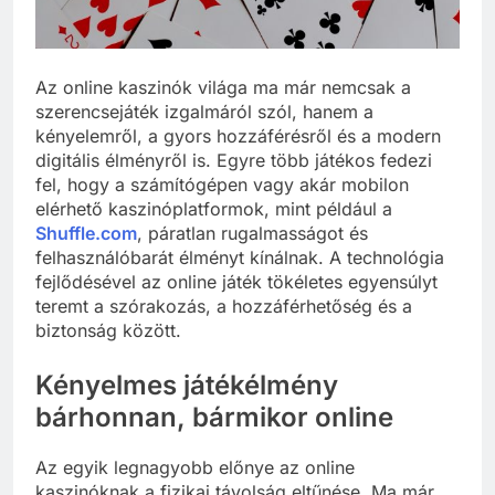
Az online kaszinók világa ma már nemcsak a
szerencsejáték izgalmáról szól, hanem a
kényelemről, a gyors hozzáférésről és a modern
digitális élményről is. Egyre több játékos fedezi
fel, hogy a számítógépen vagy akár mobilon
elérhető kaszinóplatformok, mint például a
Shuffle.com
, páratlan rugalmasságot és
felhasználóbarát élményt kínálnak. A technológia
fejlődésével az online játék tökéletes egyensúlyt
teremt a szórakozás, a hozzáférhetőség és a
biztonság között.
Kényelmes játékélmény
bárhonnan, bármikor online
Az egyik legnagyobb előnye az online
kaszinóknak a fizikai távolság eltűnése. Ma már