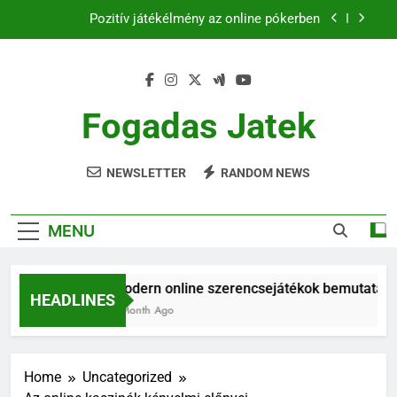
Skip
Pozitív játékélmény az online pókerben
to
content
Kényelmes online nyerőgép játék
Baccarat fogadási típusok ismertetése
Fogadas Jatek
Modern online szerencsejátékok bemutatása
NEWSLETTER
RANDOM NEWS
Pozitív játékélmény az online pókerben
Kényelmes online nyerőgép játék
MENU
Baccarat fogadási típusok ismertetése
Modern online szerencsejátékok bemutatása
HEADLINES
1 Month Ago
Home
Uncategorized