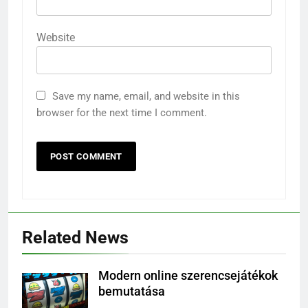
Website
Save my name, email, and website in this
browser for the next time I comment.
Related News
Modern online szerencsejátékok
bemutatása