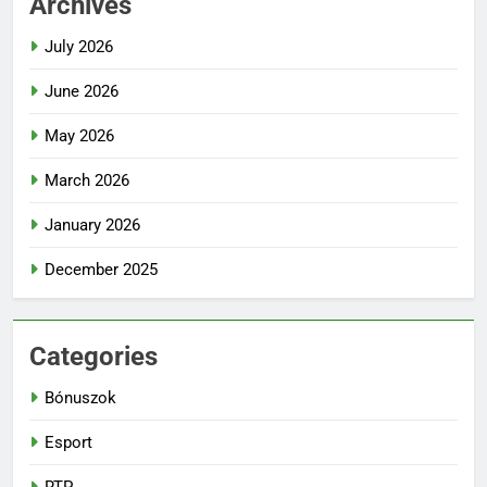
Archives
July 2026
June 2026
May 2026
March 2026
January 2026
December 2025
Categories
Bónuszok
Esport