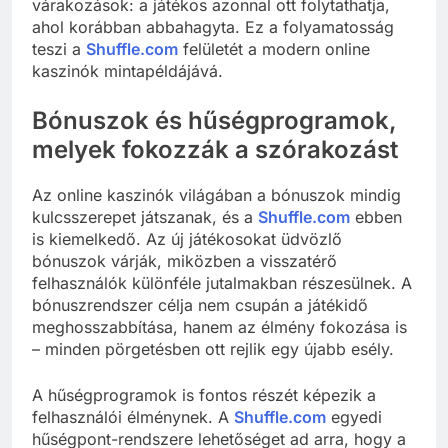
várakozások: a játékos azonnal ott folytathatja,
ahol korábban abbahagyta. Ez a folyamatosság
teszi a
Shuffle.com
felületét a modern online
kaszinók mintapéldájává.
Bónuszok és hűségprogramok,
melyek fokozzák a szórakozást
Az online kaszinók világában a bónuszok mindig
kulcsszerepet játszanak, és a
Shuffle.com
ebben
is kiemelkedő. Az új játékosokat üdvözlő
bónuszok várják, miközben a visszatérő
felhasználók különféle jutalmakban részesülnek. A
bónuszrendszer célja nem csupán a játékidő
meghosszabbítása, hanem az élmény fokozása is
– minden pörgetésben ott rejlik egy újabb esély.
A hűségprogramok is fontos részét képezik a
felhasználói élménynek. A
Shuffle.com
egyedi
hűségpont-rendszere lehetőséget ad arra, hogy a